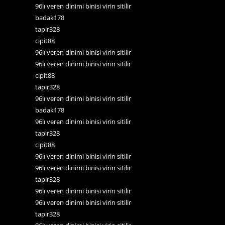
96lı veren dinimi binisi virin sitilir
badak178
tapir328
cipit88
96lı veren dinimi binisi virin sitilir
96lı veren dinimi binisi virin sitilir
cipit88
tapir328
96lı veren dinimi binisi virin sitilir
badak178
96lı veren dinimi binisi virin sitilir
tapir328
cipit88
96lı veren dinimi binisi virin sitilir
96lı veren dinimi binisi virin sitilir
tapir328
96lı veren dinimi binisi virin sitilir
96lı veren dinimi binisi virin sitilir
tapir328