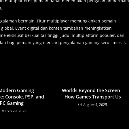
 dan multiplatform, pemain dapat menemukan pengalaman bermain
a.
ngalaman bermain. Fitur multiplayer memungkinkan pemain
r global. Event digital dan konten tambahan meningkatkan
me eksklusif berkualitas tinggi, judul multiplatform populer, dan
gulan bagi pemain yang mencari pengalaman gaming seru, imersif,
Modern Gaming
Worlds Beyond the Screen –
e: Console, PSP, and
How Games Transport Us
PC Gaming
August 4, 2025
March 29, 2026