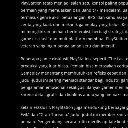
PlayStation tetap menjadi salah satu konsol paling p
bermain yang memuaskan dan
Bandit77
mendalam. Bany
termasuk genre aksi, petualangan, RPG, dan simulasi ya
cerita yang kuat, dan mekanik gameplay yang halus. Keu
memungkinkan pemain berinteraksi, berbagi strategi, d
game eksklusif dan multiplatform membuat PlayStation
veteran yang ingin pengalaman seru dan imersif.
Beberapa game eksklusif PlayStation, seperti “The Last 
produksi yang luar biasa. Pemain bisa merasakan ceri
Gameplay menantang membutuhkan refleks cepat dan str
Judul-judul ini sering menjadi standar bagi industri
pengalaman emosional sekaligus. Banyak gamer menilai 
karena detail grafis dan kualitas audio yang memaksima
Selain eksklusif, PlayStation juga mendukung berbagai 
Evil,” dan “Gran Turismo.” Judul-judul ini memberikan 
pemain. Pengembang secara rutin merilis update kont