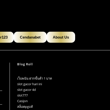
r123
Cendanabet
About Us
Blog Roll
เว็บพนัน ฝากขั้นต่ำ 1 บาท
slot gacor hari ini
slot gacor 4d
slot777
Casijon
สล็อตpgแท้