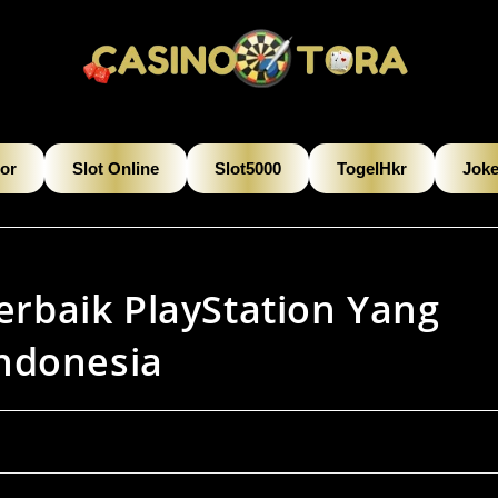
or
Slot Online
Slot5000
TogelHkr
Joke
rbaik PlayStation Yang
ndonesia